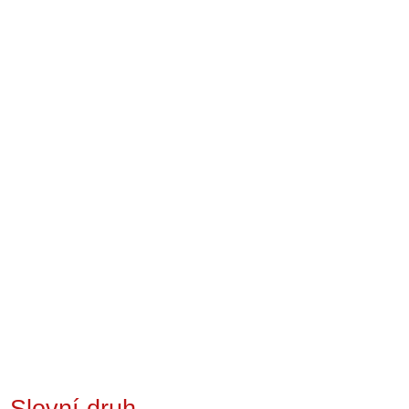
Slovní druh