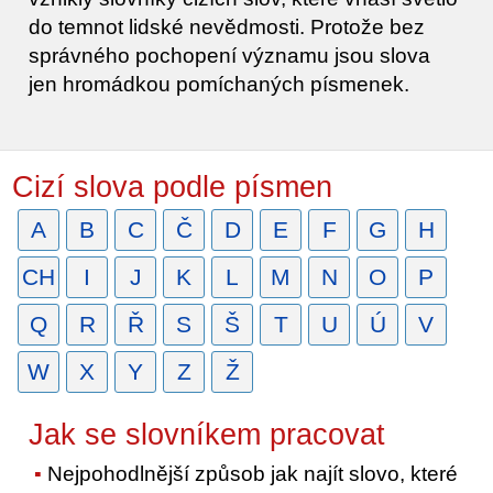
do temnot lidské nevědmosti. Protože bez
správného pochopení významu jsou slova
jen hromádkou pomíchaných písmenek.
Cizí slova podle písmen
A
B
C
Č
D
E
F
G
H
CH
I
J
K
L
M
N
O
P
Q
R
Ř
S
Š
T
U
Ú
V
W
X
Y
Z
Ž
Jak se slovníkem pracovat
Nejpohodlnější způsob jak najít slovo, které