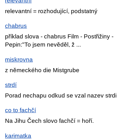
relevantní
relevantní = rozhodující, podstatný
chabrus
příklad slova - chabrus Film - Postřižiny -
Pepin:"To jsem nevěděl, ž ...
miskrovna
z německého die Mistgrube
strdí
Porad nechapu odkud se vzal nazev strdi
co to fachčí
Na Jihu Čech slovo fachčí = hoří.
karimatka