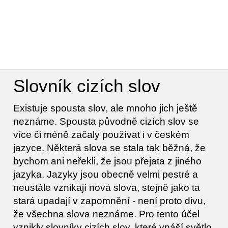
Slovník cizích slov
Existuje spousta slov, ale mnoho jich ještě
neznáme. Spousta původně cizích slov se
více či méně začaly používat i v českém
jazyce. Některá slova se stala tak běžná, že
bychom ani neřekli, že jsou přejata z jiného
jazyka. Jazyky jsou obecně velmi pestré a
neustále vznikají nová slova, stejně jako ta
stará upadají v zapomnění - není proto divu,
že všechna slova neznáme. Pro tento účel
vznikly slovníky cizích slov, které vnáší světlo