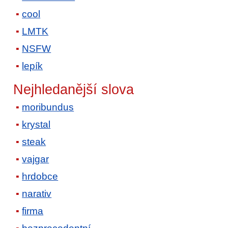
cool
LMTK
NSFW
lepík
Nejhledanější slova
moribundus
krystal
steak
vajgar
hrdobce
narativ
firma