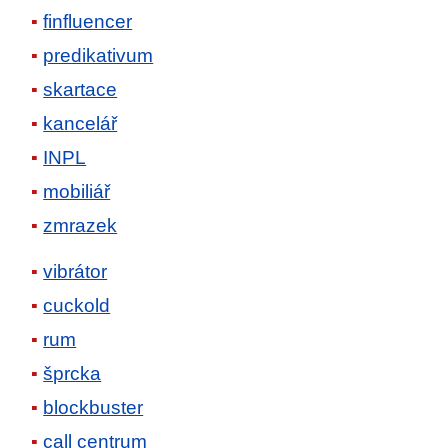
finfluencer
predikativum
skartace
kancelář
INPL
mobiliář
zmrazek
vibrátor
cuckold
rum
šprcka
blockbuster
call centrum