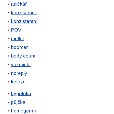
ruličkář
konzistence
konzistentní
POV
mullet
boomer
body count
vozmidlo
noreply
ketóza
hypotéka
půjčka
homogenní