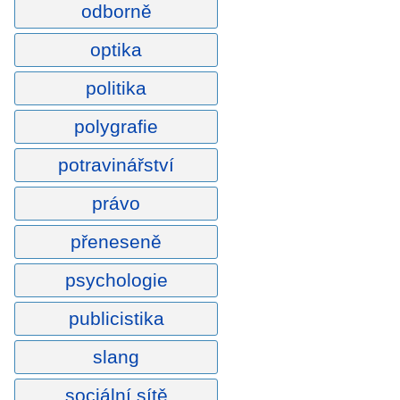
odborně
optika
politika
polygrafie
potravinářství
právo
přeneseně
psychologie
publicistika
slang
sociální sítě