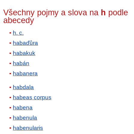
Všechny pojmy a slova na
h
podle
abecedy
h. c.
habaďůra
habakuk
habán
habanera
habdala
habeas corpus
habena
habenula
habenularis