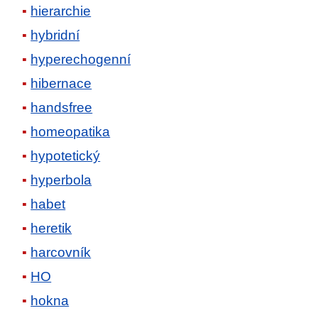
hierarchie
hybridní
hyperechogenní
hibernace
handsfree
homeopatika
hypotetický
hyperbola
habet
heretik
harcovník
HO
hokna