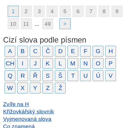
1
2
3
4
5
6
7
8
9
10
11
...
49
>
Cizí slova podle písmen
A
B
C
Č
D
E
F
G
H
CH
I
J
K
L
M
N
O
P
Q
R
Ř
S
Š
T
U
Ú
V
W
X
Y
Z
Ž
Zvíře na H
Křížovkářský slovník
Vyjmenovaná slova
Co znamená