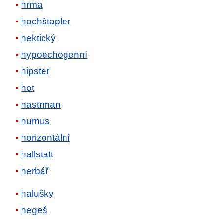
hrma
hochštapler
hektický
hypoechogenní
hipster
hot
hastrman
humus
horizontální
hallstatt
herbář
halušky
hegeš