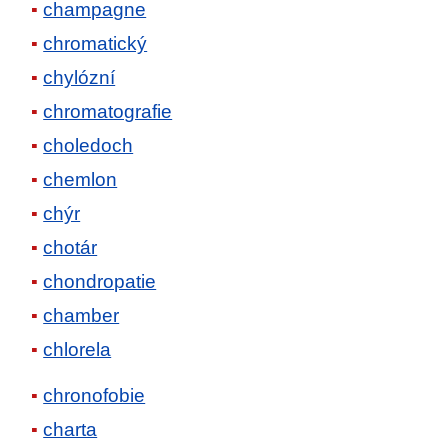
champagne
chromatický
chylózní
chromatografie
choledoch
chemlon
chýr
chotár
chondropatie
chamber
chlorela
chronofobie
charta