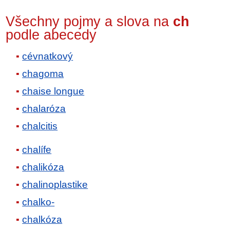
Všechny pojmy a slova na
ch
podle abecedy
cévnatkový
chagoma
chaise longue
chalaróza
chalcitis
chalífe
chalikóza
chalinoplastike
chalko-
chalkóza