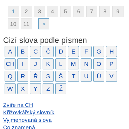
1
2
3
4
5
6
7
8
9
10
11
>
Cizí slova podle písmen
A
B
C
Č
D
E
F
G
H
CH
I
J
K
L
M
N
O
P
Q
R
Ř
S
Š
T
U
Ú
V
W
X
Y
Z
Ž
Zvíře na CH
Křížovkářský slovník
Vyjmenovaná slova
Co znamená