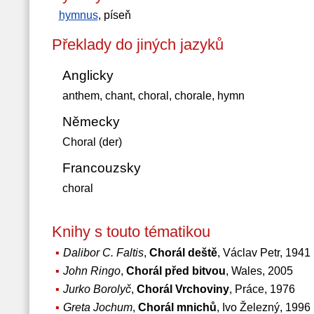
hymnus
, píseň
Překlady do jiných jazyků
Anglicky
anthem, chant, choral, chorale, hymn
Německy
Choral (der)
Francouzsky
choral
Knihy s touto tématikou
Dalibor C. Faltis
,
Chorál deště
, Václav Petr, 1941
John Ringo
,
Chorál před bitvou
, Wales, 2005
Jurko Borolyč
,
Chorál Vrchoviny
, Práce, 1976
Greta Jochum
,
Chorál mnichů
, Ivo Železný, 1996