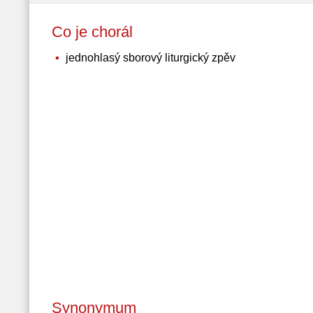
Co je chorál
jednohlasý sborový liturgický zpěv
Synonymum