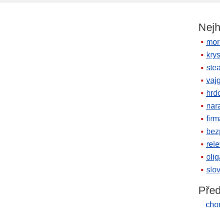
Nejh
mor
krys
ste
vaj
hrd
nara
firm
bez
rele
oli
slov
Před
chor