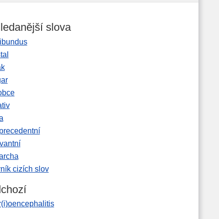
ledanější slova
ibundus
tal
ak
gar
obce
tiv
a
precedentní
vantní
garcha
ník cizích slov
chozí
(i)oencephalitis