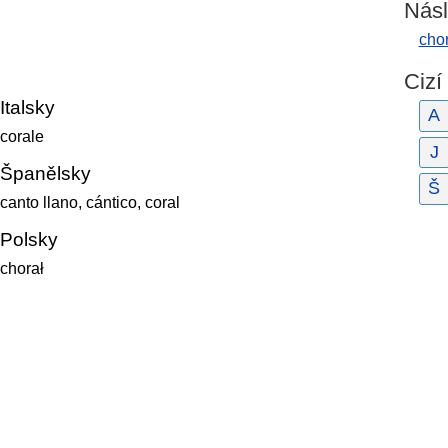
Násl
cho
Cizí
Italsky
A
corale
J
Španělsky
Š
canto llano, cántico, coral
Polsky
chorał