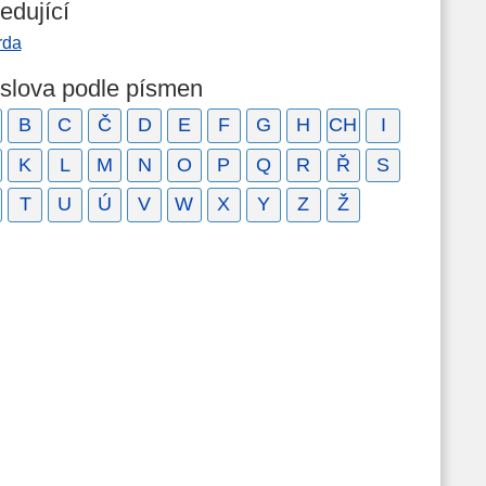
edující
rda
 slova podle písmen
B
C
Č
D
E
F
G
H
CH
I
K
L
M
N
O
P
Q
R
Ř
S
T
U
Ú
V
W
X
Y
Z
Ž