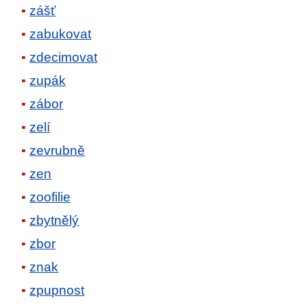
zášť
zabukovat
zdecimovat
zupák
zábor
zelí
zevrubně
zen
zoofilie
zbytnělý
zbor
znak
zpupnost