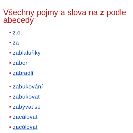
Všechny pojmy a slova na
z
podle
abecedy
z.o.
za
zablafuňky
zábor
zábradlí
zabukování
zabukovat
zabývat se
zacálovat
zacólovat