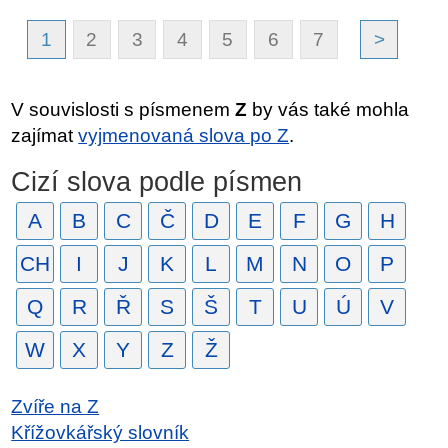
1
2
3
4
5
6
7
>
V souvislosti s písmenem
Z
by vás také mohla
zajímat
vyjmenovaná slova po Z
.
Cizí slova podle písmen
A
B
C
Č
D
E
F
G
H
CH
I
J
K
L
M
N
O
P
Q
R
Ř
S
Š
T
U
Ú
V
W
X
Y
Z
Ž
Zvíře na Z
Křížovkářský slovník