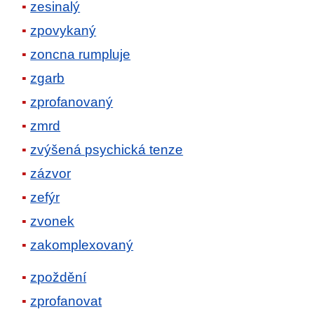
zesinalý
zpovykaný
zoncna rumpluje
zgarb
zprofanovaný
zmrd
zvýšená psychická tenze
zázvor
zefýr
zvonek
zakomplexovaný
zpoždění
zprofanovat