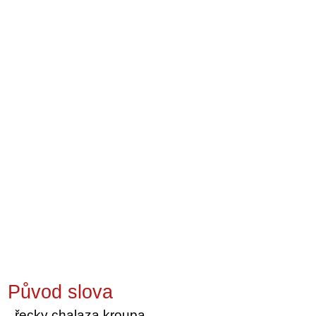
Původ slova
řecky chalaza kroupa