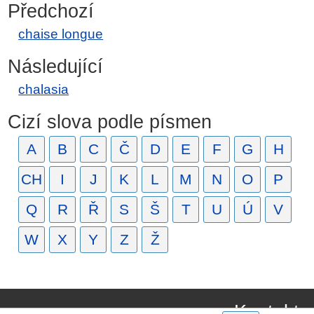
Předchozí
chaise longue
Následující
chalasia
Cizí slova podle písmen
A
B
C
Č
D
E
F
G
H
CH
I
J
K
L
M
N
O
P
Q
R
Ř
S
Š
T
U
Ú
V
W
X
Y
Z
Ž
Kontakt