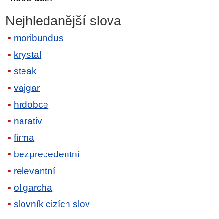
Nejhledanější slova
moribundus
krystal
steak
vajgar
hrdobce
narativ
firma
bezprecedentní
relevantní
oligarcha
slovník cizích slov