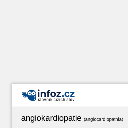
angiokardiopatie
(angiocardiopathia)