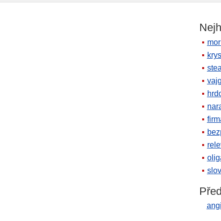
Nejh
mor
krys
ste
vaj
hrd
nara
firm
bez
rele
oli
slov
Před
ang