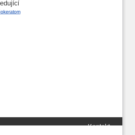
edující
iokeratom
Kontakt