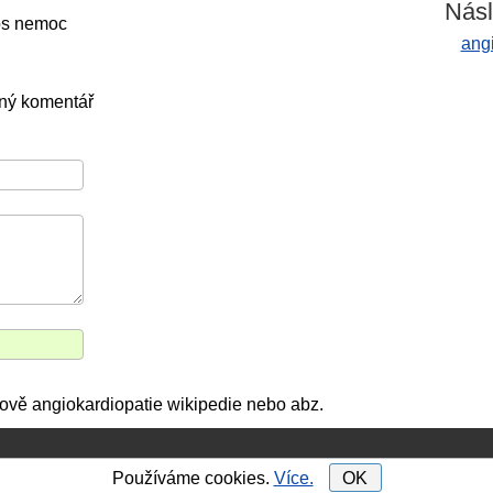
Násl
hos nemoc
ang
dný komentář
lově angiokardiopatie wikipedie nebo abz.
Používáme cookies.
Více.
OK