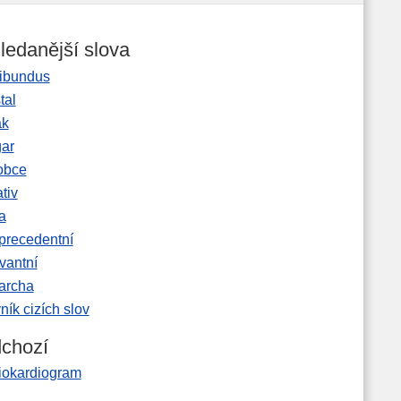
ledanější slova
ibundus
tal
ak
gar
obce
tiv
a
precedentní
vantní
garcha
ník cizích slov
chozí
iokardiogram