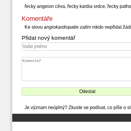
řecky angeion céva, řecky kardia srdce, řecky pat
Komentáře
Ke slovu
angiokardiopatie
zatím nikdo nepřidal žá
Přidat nový komentář
Je význam neúplný? Zkuste se podívat, co píše o s