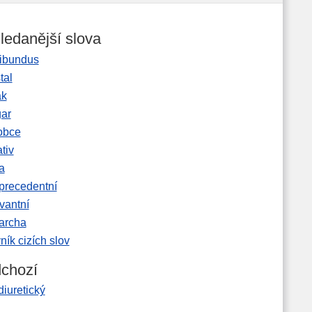
ledanější slova
ibundus
tal
ak
gar
obce
tiv
a
precedentní
vantní
garcha
ník cizích slov
chozí
diuretický