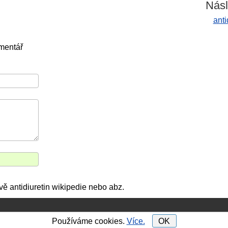
Násl
anti
mentář
vě antidiuretin wikipedie nebo abz.
Používáme cookies.
Více.
OK