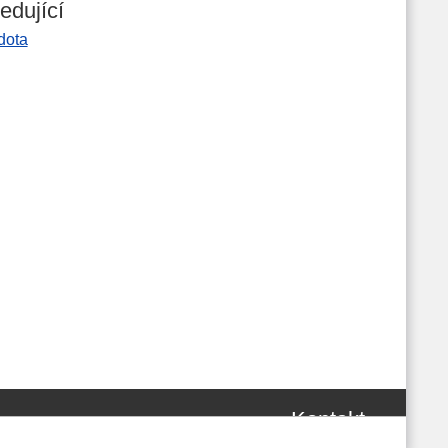
edující
dota
Kontakt