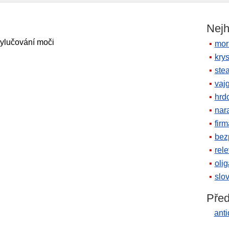
Nejh
ylučování moči
mor
krys
ste
vaj
hrd
nara
firm
bez
rele
oli
slov
Před
anti