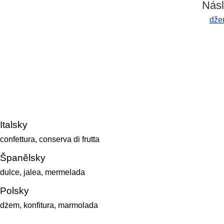
Násl
dže
Italsky
confettura, conserva di frutta
Španělsky
dulce, jalea, mermelada
Polsky
dżem, konfitura, marmolada