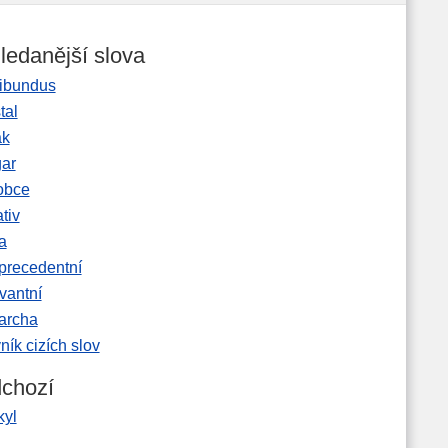
ledanější slova
ibundus
tal
ak
gar
obce
tiv
a
precedentní
vantní
garcha
ník cizích slov
chozí
kyl