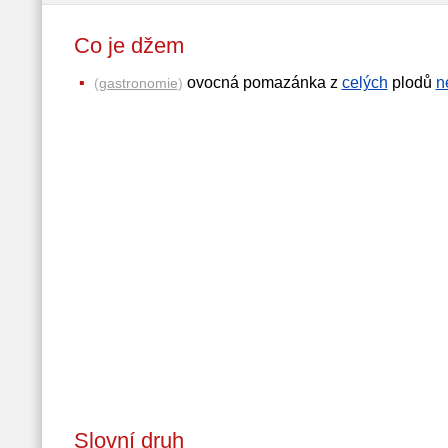
Co je džem
ovocná pomazánka z
celých
plodů
n
(
gastronomie
)
Slovní druh