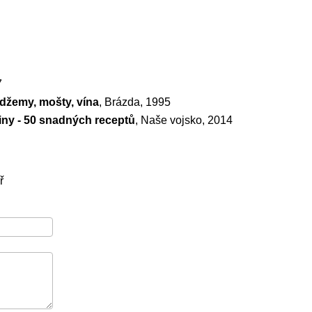
7
džemy, mošty, vína
, Brázda, 1995
ny - 50 snadných receptů
, Naše vojsko, 2014
ř