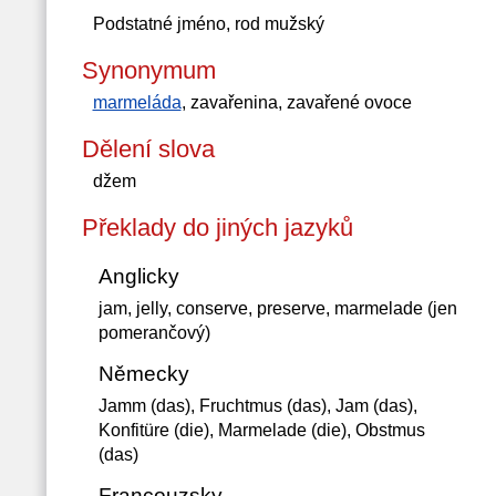
Podstatné jméno, rod mužský
Synonymum
marmeláda
, zavařenina, zavařené ovoce
Dělení slova
džem
Překlady do jiných jazyků
Anglicky
jam, jelly, conserve, preserve, marmelade (jen
pomerančový)
Německy
Jamm (das), Fruchtmus (das), Jam (das),
Konfitüre (die), Marmelade (die), Obstmus
(das)
Francouzsky