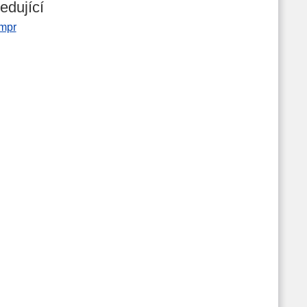
edující
mpr