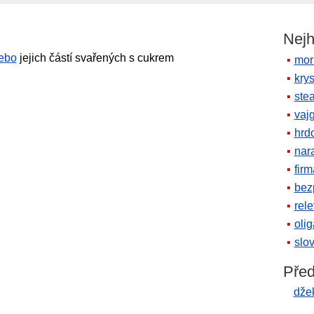
Nejh
ebo
jejich částí svařených s cukrem
mor
krys
ste
vaj
hrd
nara
firm
bez
rele
oli
slov
Před
dže