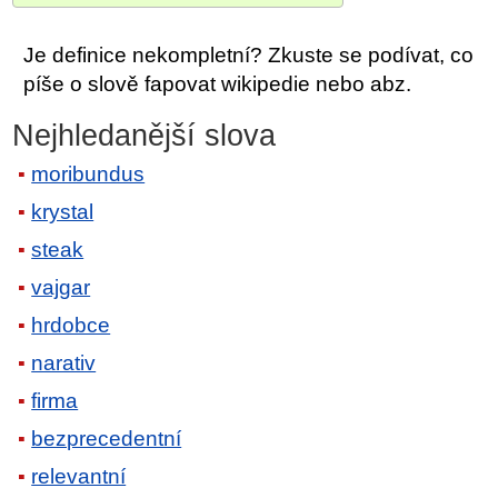
Je definice nekompletní? Zkuste se podívat, co
píše o slově fapovat wikipedie nebo abz.
Nejhledanější slova
moribundus
krystal
steak
vajgar
hrdobce
narativ
firma
bezprecedentní
relevantní