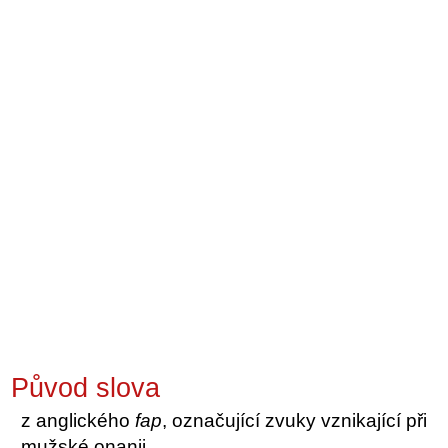
Původ slova
z anglického
fap
, označující zvuky vznikající při
mužské onanii