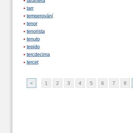
tarantela
tarr
temperování
tenor
tenorista
tenuto
tepido
tercdecima
tercet
<
1
2
3
4
5
6
7
8