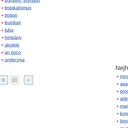
trombon, trombón
tropikalismus
troppo
trumšajt
tuba
tympány
ukulele
un poco
undecima
Nejh
mos
9
10
>
apa
pro
alik
mai
kor
boo