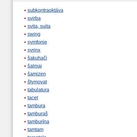
subkontraoktáva
svirba
svita, suita
swing
symfonie
syrinx
šakuhači
šalmaj
šamizen
štymovat
tabulatura
tacet
tambura
tamburaš
tamburína
tamtam