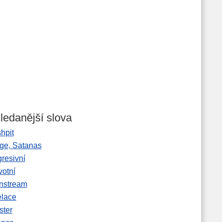
ledanější slova
hpit
ge, Satanas
gresivní
votní
nstream
elace
ster