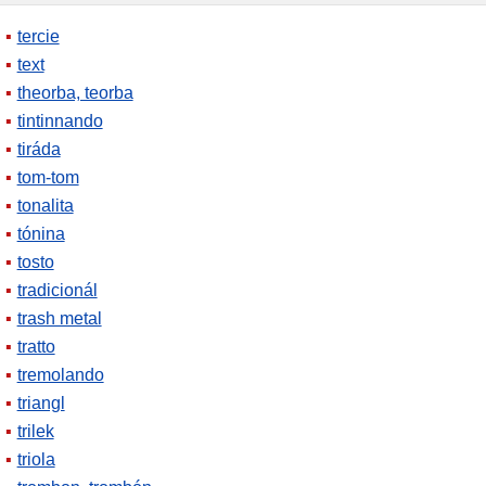
tercie
text
theorba, teorba
tintinnando
tiráda
tom-tom
tonalita
tónina
tosto
tradicionál
trash metal
tratto
tremolando
triangl
trilek
triola