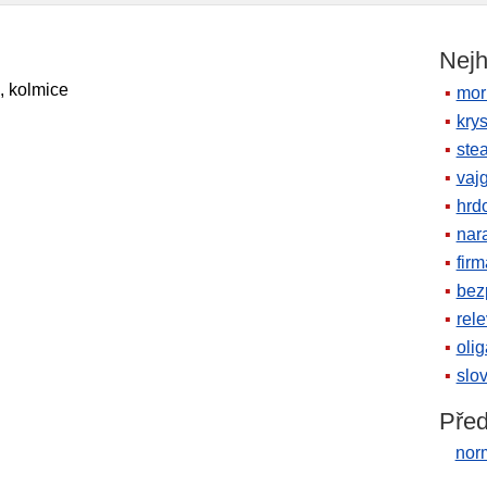
Nejh
, kolmice
mor
krys
ste
vaj
hrd
nara
firm
bez
rele
oli
slov
Před
nor