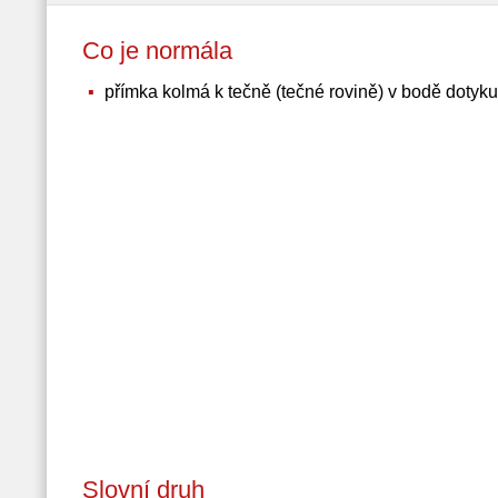
Co je normála
přímka kolmá k tečně (tečné rovině) v bodě dotyku
Slovní druh