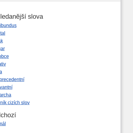
ledanější slova
ibundus
tal
ak
gar
obce
tiv
a
precedentní
vantní
garcha
ník cizích slov
chozí
mál