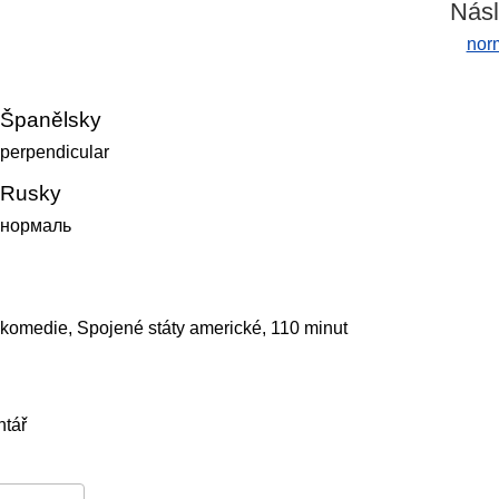
Násl
norm
Španělsky
perpendicular
Rusky
нормаль
 komedie, Spojené státy americké, 110 minut
ntář