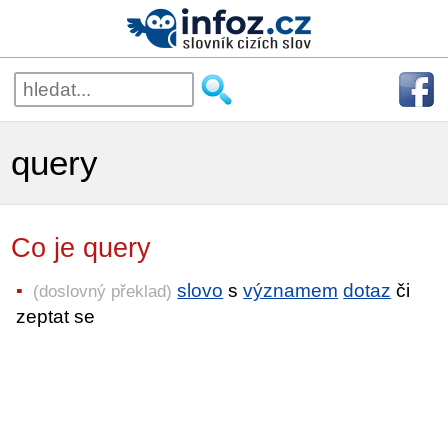
query
Co je query
slovo
s
významem
dotaz
či
(doslovný překlad)
zeptat se