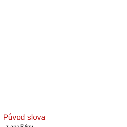
Původ slova
z angličtiny