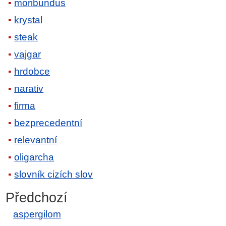
moribundus
krystal
steak
vajgar
hrdobce
narativ
firma
bezprecedentní
relevantní
oligarcha
slovník cizích slov
Předchozí
aspergilom