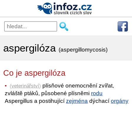
aspergilóza
(aspergillomycosis)
Co je aspergilóza
plísňové onemocnění zvířat,
(
veterinářství
)
zvláště ptáků, působené plísněmi
rodu
Aspergillus a postihující
zejména
dýchací
orgány