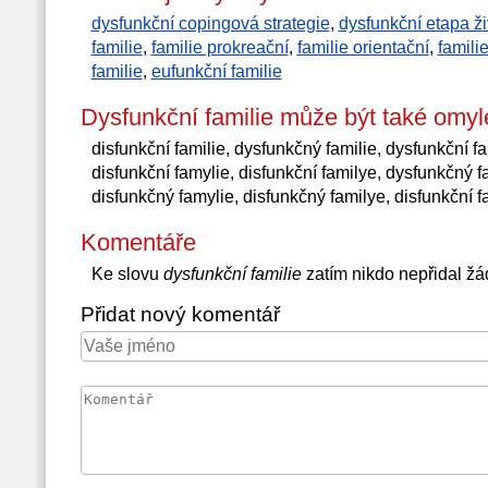
dysfunkční copingová strategie
,
dysfunkční etapa ži
familie
,
familie prokreační
,
familie orientační
,
familie
familie
,
eufunkční familie
Dysfunkční familie může být také omy
disfunkční familie, dysfunkčný familie, dysfunkční fa
disfunkční famylie, disfunkční familye, dysfunkčný 
disfunkčný famylie, disfunkčný familye, disfunkční 
Komentáře
Ke slovu
dysfunkční familie
zatím nikdo nepřidal ž
Přidat nový komentář