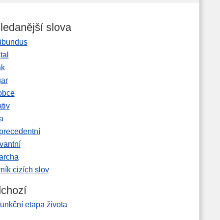
ledanější slova
ibundus
tal
ak
gar
obce
tiv
a
precedentní
vantní
garcha
ník cizích slov
chozí
unkční etapa života