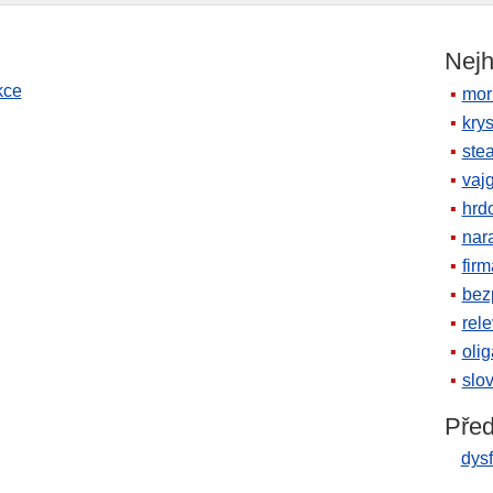
Nejh
kce
mor
krys
ste
vaj
hrd
nara
firm
bez
rele
oli
slov
Před
dysf