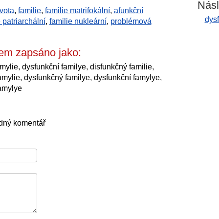
Násl
vota
,
familie
,
familie matrifokální
,
afunkční
dysf
 patriarchální
,
familie nukleární
,
problémová
lem zapsáno jako:
mylie, dysfunkční familye, disfunkčný familie,
famylie, dysfunkčný familye, dysfunkční famylye,
famylye
ádný komentář