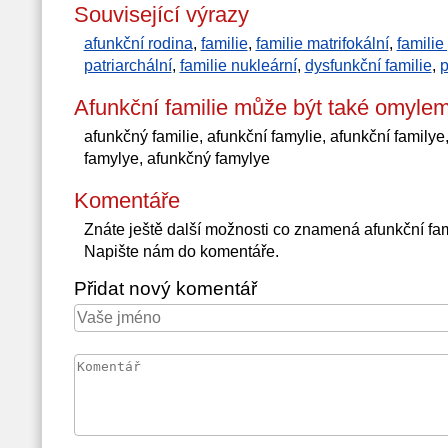
Související výrazy
afunkční rodina
,
familie
,
familie matrifokální
,
familie
patriarchální
,
familie nukleární
,
dysfunkční familie
,
p
Afunkční familie může být také omyle
afunkčný familie, afunkční famylie, afunkční familye
famylye, afunkčný famylye
Komentáře
Znáte ještě další možnosti co znamená afunkční fa
Napište nám do komentáře.
Přidat nový komentář