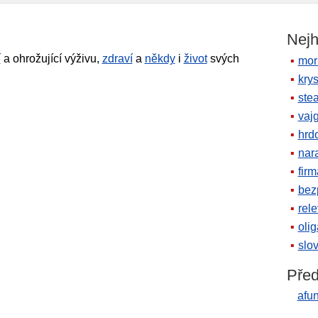
Nejh
í
a ohrožující výživu,
zdraví
a
někdy
i
život
svých
mor
krys
ste
vaj
hrd
nara
firm
bez
rele
oli
slov
Před
afu