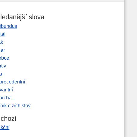
ledanější slova
ibundus
tal
ak
gar
obce
tiv
a
precedentní
vantní
garcha
ník cizích slov
chozí
nkční