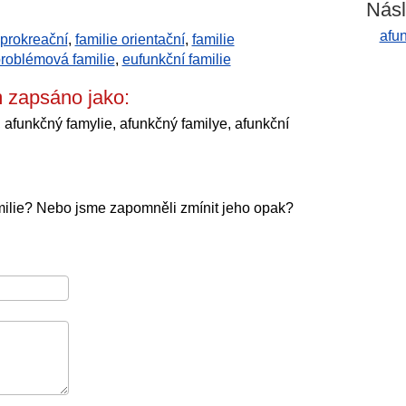
Násl
afun
 prokreační
,
familie orientační
,
familie
roblémová familie
,
eufunkční familie
m zapsáno jako:
, afunkčný famylie, afunkčný familye, afunkční
milie? Nebo jsme zapomněli zmínit jeho opak?