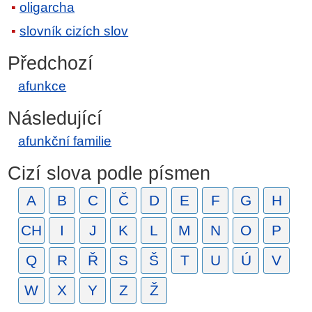
oligarcha
slovník cizích slov
Předchozí
afunkce
Následující
afunkční familie
Cizí slova podle písmen
A
B
C
Č
D
E
F
G
H
CH
I
J
K
L
M
N
O
P
Q
R
Ř
S
Š
T
U
Ú
V
W
X
Y
Z
Ž