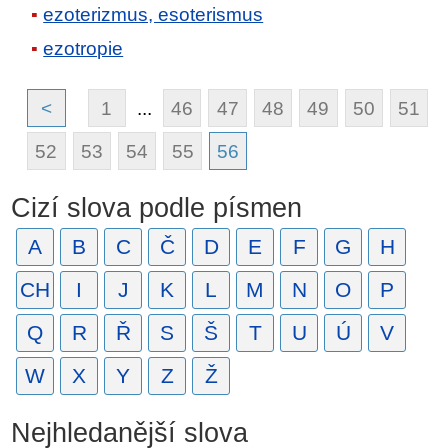
ezoterizmus, esoterismus
ezotropie
<
1
...
46
47
48
49
50
51
52
53
54
55
56
Cizí slova podle písmen
A
B
C
Č
D
E
F
G
H
CH
I
J
K
L
M
N
O
P
Q
R
Ř
S
Š
T
U
Ú
V
W
X
Y
Z
Ž
Nejhledanější slova