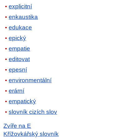
explicitní
enkaustika
edukace
epický
empatie
editovat
epesní
environmentální
erární
empatický
slovník cizích slov
Zvíře na E
Křížovkářský slovník