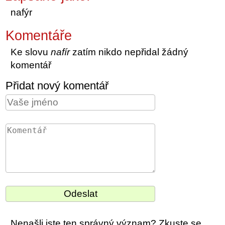
nafýr
Komentáře
Ke slovu
nafír
zatím nikdo nepřidal žádný
komentář
Přidat nový komentář
Nenašli jste ten správný význam? Zkuste se