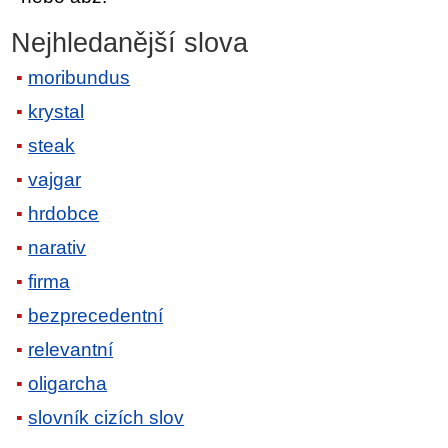
Nejhledanější slova
moribundus
krystal
steak
vajgar
hrdobce
narativ
firma
bezprecedentní
relevantní
oligarcha
slovník cizích slov