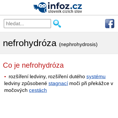
nefrohydróza
(nephrohydrosis)
Co je nefrohydróza
rozšíření ledviny, rozšíření dutého
systému
ledviny způsobené
stagnací
moči při překážce v
močových
cestách