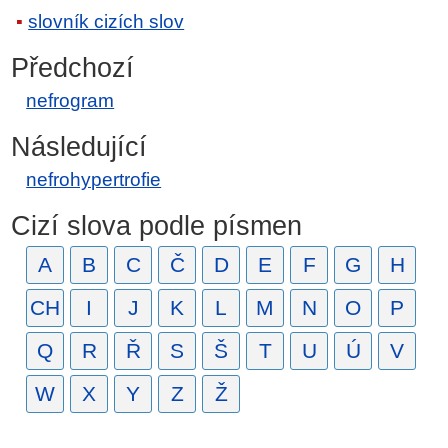
slovník cizích slov
Předchozí
nefrogram
Následující
nefrohypertrofie
Cizí slova podle písmen
A
B
C
Č
D
E
F
G
H
CH
I
J
K
L
M
N
O
P
Q
R
Ř
S
Š
T
U
Ú
V
W
X
Y
Z
Ž