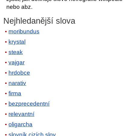
nebo abz.
Nejhledanější slova
moribundus
krystal
steak
vajgar
hrdobce
narativ
firma
bezprecedentní
relevantní
oligarcha
slovník cizích slov