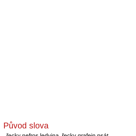
Původ slova
řecky nefros ledvina, řecky grafein psát