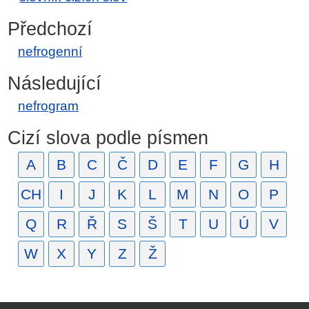
Předchozí
nefrogenní
Následující
nefrogram
Cizí slova podle písmen
A
B
C
Č
D
E
F
G
H
CH
I
J
K
L
M
N
O
P
Q
R
Ř
S
Š
T
U
Ú
V
W
X
Y
Z
Ž