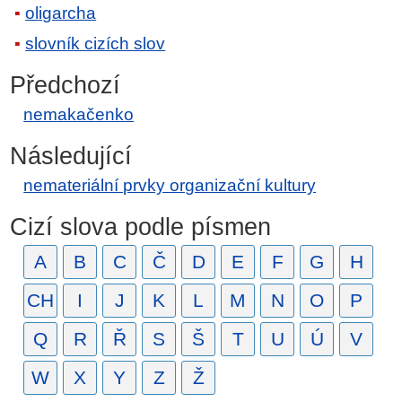
oligarcha
slovník cizích slov
Předchozí
nemakačenko
Následující
nemateriální prvky organizační kultury
Cizí slova podle písmen
A
B
C
Č
D
E
F
G
H
CH
I
J
K
L
M
N
O
P
Q
R
Ř
S
Š
T
U
Ú
V
W
X
Y
Z
Ž