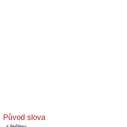
Původ slova
z řečtiny