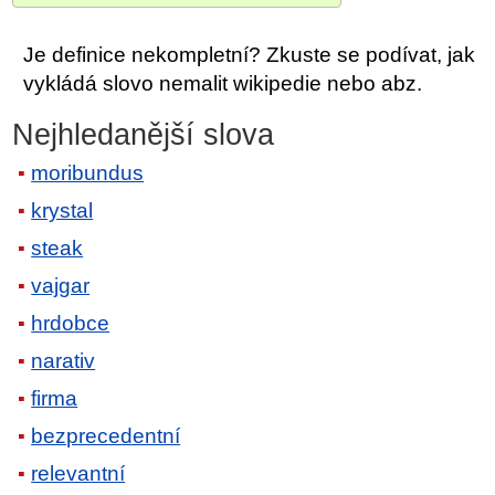
Je definice nekompletní? Zkuste se podívat, jak
vykládá slovo nemalit wikipedie nebo abz.
Nejhledanější slova
moribundus
krystal
steak
vajgar
hrdobce
narativ
firma
bezprecedentní
relevantní