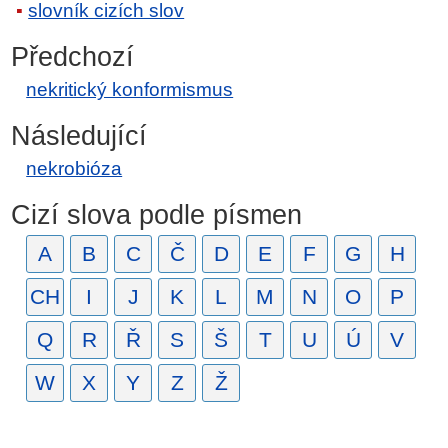
slovník cizích slov
Předchozí
nekritický konformismus
Následující
nekrobióza
Cizí slova podle písmen
A
B
C
Č
D
E
F
G
H
CH
I
J
K
L
M
N
O
P
Q
R
Ř
S
Š
T
U
Ú
V
W
X
Y
Z
Ž