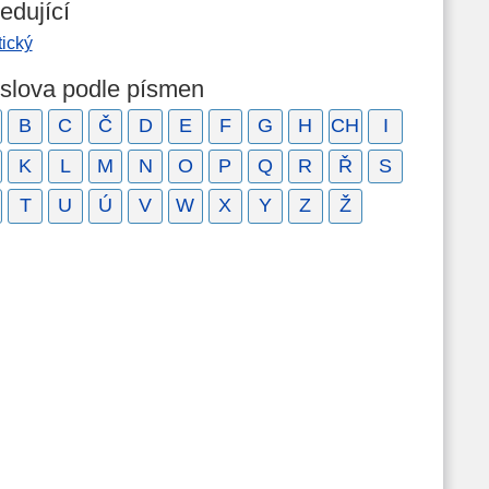
edující
tický
 slova podle písmen
B
C
Č
D
E
F
G
H
CH
I
K
L
M
N
O
P
Q
R
Ř
S
T
U
Ú
V
W
X
Y
Z
Ž