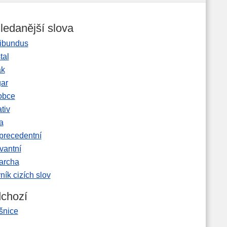
ledanější slova
ibundus
tal
ak
gar
obce
tiv
a
precedentní
vantní
garcha
ník cizích slov
chozí
šnice