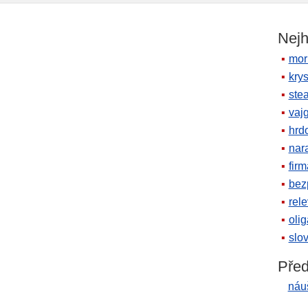
Nejh
mor
krys
ste
vaj
hrd
nara
firm
bez
rele
oli
slov
Před
náu