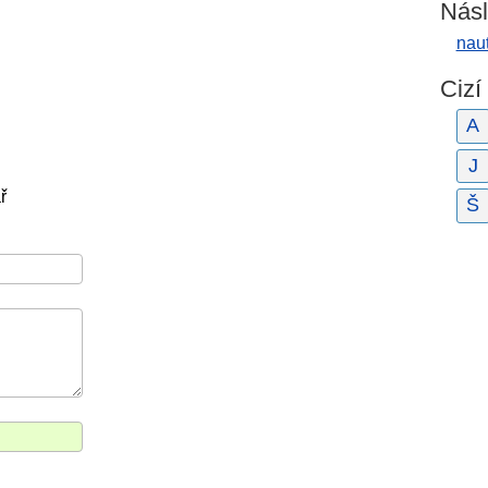
Násl
nau
Cizí
A
J
ř
Š