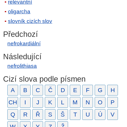
relevantní
oligarcha
slovník cizích slov
Předchozí
nefrokardiální
Následující
nefrolithiasa
Cizí slova podle písmen
A
B
C
Č
D
E
F
G
H
CH
I
J
K
L
M
N
O
P
Q
R
Ř
S
Š
T
U
Ú
V
W
X
Y
Z
Ž