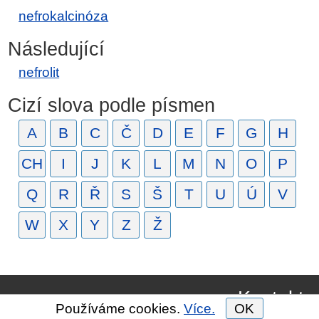
nefrokalcinóza
Následující
nefrolit
Cizí slova podle písmen
A
B
C
Č
D
E
F
G
H
CH
I
J
K
L
M
N
O
P
Q
R
Ř
S
Š
T
U
Ú
V
W
X
Y
Z
Ž
Kontakt
Používáme cookies.
Více.
OK