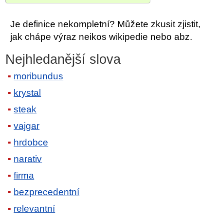
Je definice nekompletní? Můžete zkusit zjistit,
jak chápe výraz neikos wikipedie nebo abz.
Nejhledanější slova
moribundus
krystal
steak
vajgar
hrdobce
narativ
firma
bezprecedentní
relevantní