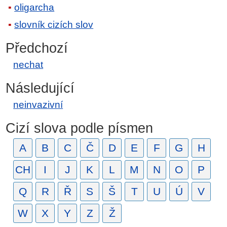
oligarcha
slovník cizích slov
Předchozí
nechat
Následující
neinvazivní
Cizí slova podle písmen
A
B
C
Č
D
E
F
G
H
CH
I
J
K
L
M
N
O
P
Q
R
Ř
S
Š
T
U
Ú
V
W
X
Y
Z
Ž