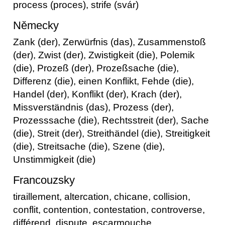
process (proces), strife (svár)
Německy
Zank (der), Zerwürfnis (das), Zusammenstoß
(der), Zwist (der), Zwistigkeit (die), Polemik
(die), Prozeß (der), Prozeßsache (die),
Differenz (die), einen Konflikt, Fehde (die),
Handel (der), Konflikt (der), Krach (der),
Missverständnis (das), Prozess (der),
Prozesssache (die), Rechtsstreit (der), Sache
(die), Streit (der), Streithändel (die), Streitigkeit
(die), Streitsache (die), Szene (die),
Unstimmigkeit (die)
Francouzsky
tiraillement, altercation, chicane, collision,
conflit, contention, contestation, controverse,
différend, dispute, escarmouche