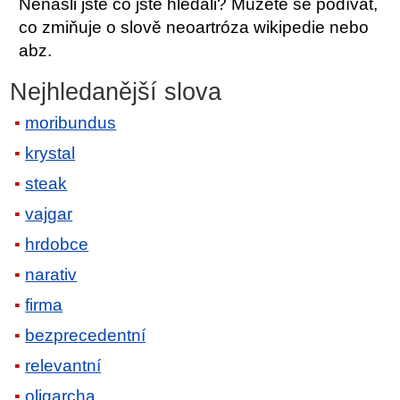
Nenašli jste co jste hledali? Můžete se podívat,
co zmiňuje o slově neoartróza wikipedie nebo
abz.
Nejhledanější slova
moribundus
krystal
steak
vajgar
hrdobce
narativ
firma
bezprecedentní
relevantní
oligarcha