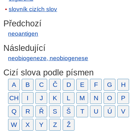
slovník cizích slov
Předchozí
neoantigen
Následující
neobiogeneze, neobiogenese
Cizí slova podle písmen
A
B
C
Č
D
E
F
G
H
CH
I
J
K
L
M
N
O
P
Q
R
Ř
S
Š
T
U
Ú
V
W
X
Y
Z
Ž