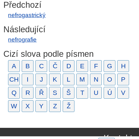
Předchozí
nefrogastrický
Následující
nefrografie
Cizí slova podle písmen
A
B
C
Č
D
E
F
G
H
CH
I
J
K
L
M
N
O
P
Q
R
Ř
S
Š
T
U
Ú
V
W
X
Y
Z
Ž
Kontakt