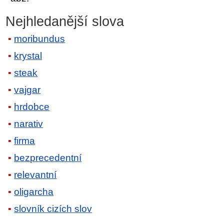
Nejhledanější slova
moribundus
krystal
steak
vajgar
hrdobce
narativ
firma
bezprecedentní
relevantní
oligarcha
slovník cizích slov