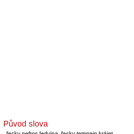
Původ slova
řecky nefros ledvina, řecky temnein krájet