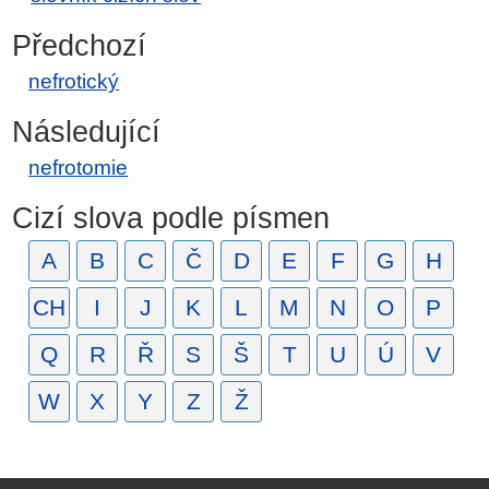
Předchozí
nefrotický
Následující
nefrotomie
Cizí slova podle písmen
A
B
C
Č
D
E
F
G
H
CH
I
J
K
L
M
N
O
P
Q
R
Ř
S
Š
T
U
Ú
V
W
X
Y
Z
Ž