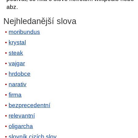
abz.
Nejhledanější slova
moribundus
krystal
steak
vajgar
hrdobce
narativ
firma
bezprecedentní
relevantní
oligarcha
slovník cizích slov