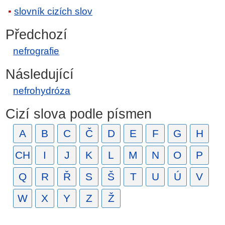
slovník cizích slov
Předchozí
nefrografie
Následující
nefrohydróza
Cizí slova podle písmen
A
B
C
Č
D
E
F
G
H
CH
I
J
K
L
M
N
O
P
Q
R
Ř
S
Š
T
U
Ú
V
W
X
Y
Z
Ž