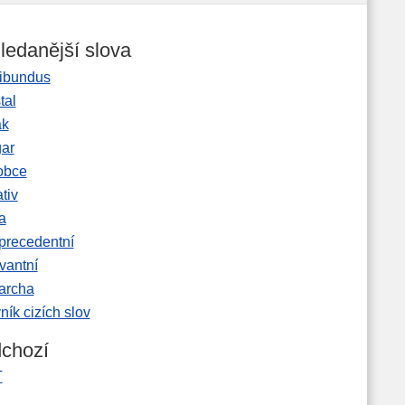
ledanější slova
ibundus
tal
ak
gar
obce
tiv
a
precedentní
vantní
garcha
ník cizích slov
chozí
T