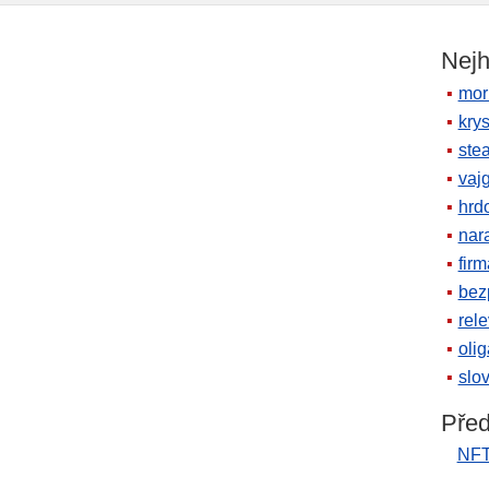
Nejh
mor
krys
ste
vaj
hrd
nara
firm
bez
rele
oli
slov
Před
NF