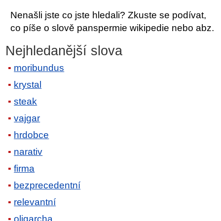
Nenašli jste co jste hledali? Zkuste se podívat,
co píše o slově panspermie wikipedie nebo abz.
Nejhledanější slova
moribundus
krystal
steak
vajgar
hrdobce
narativ
firma
bezprecedentní
relevantní
oligarcha