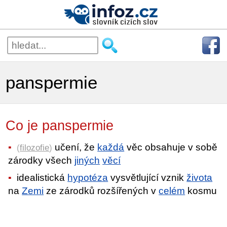
panspermie
Co je panspermie
učení, že
každá
věc obsahuje v sobě
(
filozofie
)
zárodky všech
jiných
věcí
idealistická
hypotéza
vysvětlující vznik
života
na
Zemi
ze zárodků rozšířených v
celém
kosmu