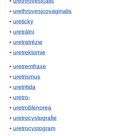
urethrovesicalis
urethrovesicovaginalis
uretický
uretrální
uretratrézie
uretrektomie
uretremfraxe
uretrismus
uretritida
uretro-
uretroblenorea
uretrocystografie
uretrocystogram