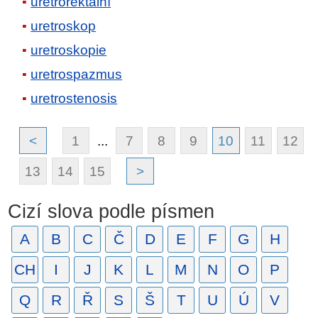
uretrorektální
uretroskop
uretroskopie
uretrospazmus
uretrostenosis
<
1
...
7
8
9
10
11
12
13
14
15
>
Cizí slova podle písmen
A
B
C
Č
D
E
F
G
H
CH
I
J
K
L
M
N
O
P
Q
R
Ř
S
Š
T
U
Ú
V