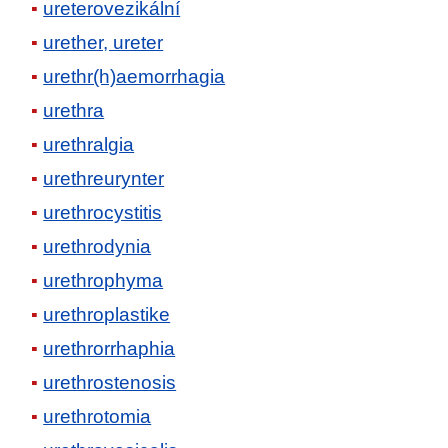
ureterovezikální
urether, ureter
urethr(h)aemorrhagia
urethra
urethralgia
urethreurynter
urethrocystitis
urethrodynia
urethrophyma
urethroplastike
urethrorrhaphia
urethrostenosis
urethrotomia