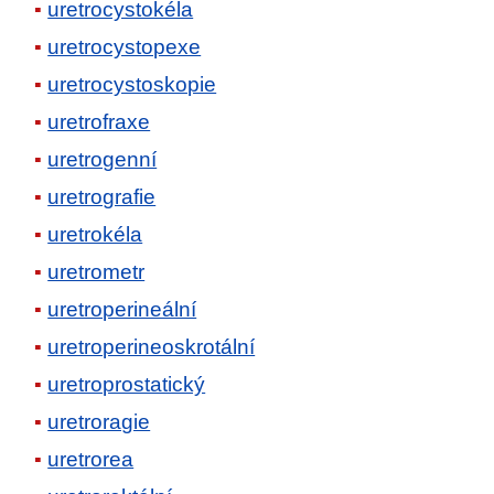
uretrocystokéla
uretrocystopexe
uretrocystoskopie
uretrofraxe
uretrogenní
uretrografie
uretrokéla
uretrometr
uretroperineální
uretroperineoskrotální
uretroprostatický
uretroragie
uretrorea