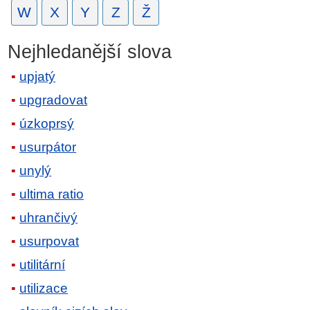
W
X
Y
Z
Ž
Nejhledanější slova
upjatý
upgradovat
úzkoprsý
usurpátor
unylý
ultima ratio
uhrančivý
usurpovat
utilitární
utilizace