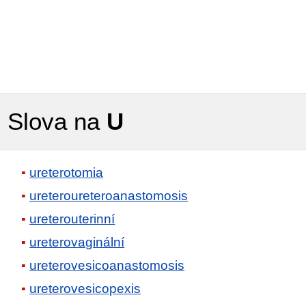
Slova na
U
ureterotomia
ureteroureteroanastomosis
ureterouterinní
ureterovaginální
ureterovesicoanastomosis
ureterovesicopexis