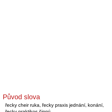
Původ slova
řecky cheir ruka, řecky praxis jednání, konání,
řecky praktikos činný