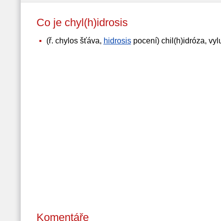
Co je chyl(h)idrosis
(ř. chylos šťáva,
hidrosis
pocení) chil(h)idróza, vy
Komentáře