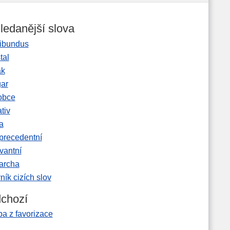
ledanější slova
ibundus
tal
ak
gar
obce
tiv
a
precedentní
vantní
garcha
ník cizích slov
chozí
a z favorizace