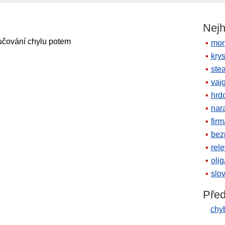
Nejh
lučování chylu potem
mor
krys
ste
vaj
hrd
nara
firm
bez
rele
oli
slov
Před
chyb