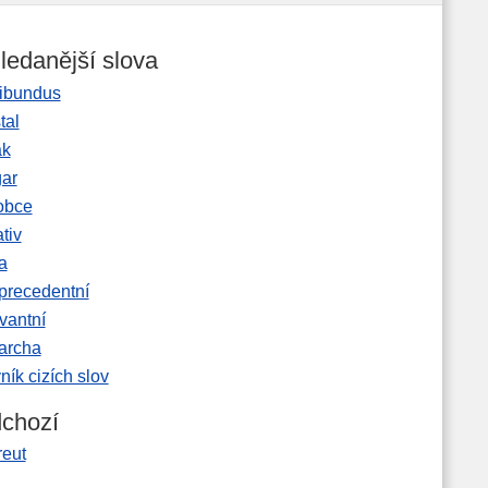
ledanější slova
ibundus
tal
ak
gar
obce
tiv
a
precedentní
vantní
garcha
ník cizích slov
chozí
reut