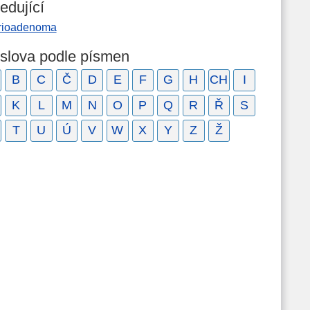
edující
rioadenoma
 slova podle písmen
B
C
Č
D
E
F
G
H
CH
I
K
L
M
N
O
P
Q
R
Ř
S
T
U
Ú
V
W
X
Y
Z
Ž