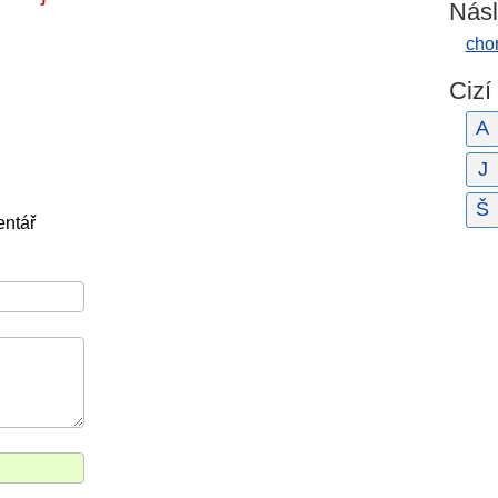
Násl
cho
Cizí
A
J
Š
entář