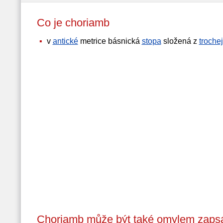
Co je choriamb
v
antické
metrice básnická
stopa
složená z
troche
Choriamb může být také omylem zapsá