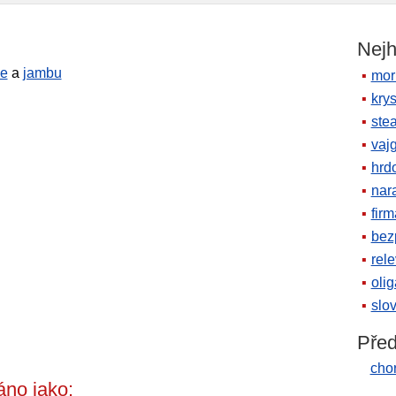
Nejh
je
a
jambu
mor
krys
ste
vaj
hrd
nara
firm
bez
rele
oli
slov
Před
cho
no jako: