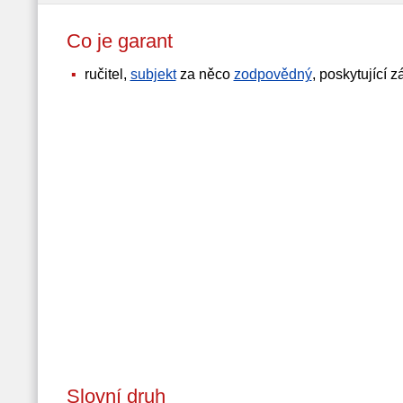
Co je garant
ručitel,
subjekt
za něco
zodpovědný
, poskytující z
Slovní druh