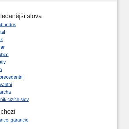
ledanější slova
ibundus
tal
ak
gar
obce
tiv
a
precedentní
vantní
garcha
ník cizích slov
chozí
ance, garancie