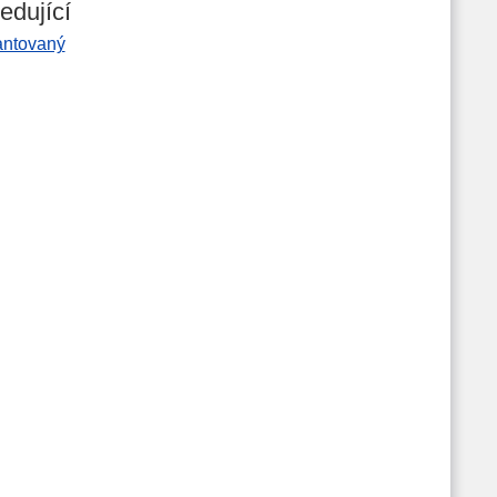
edující
antovaný