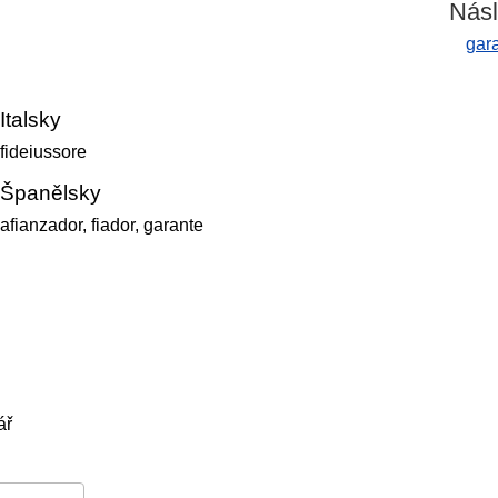
Násl
gar
Italsky
fideiussore
Španělsky
afianzador, fiador, garante
ář