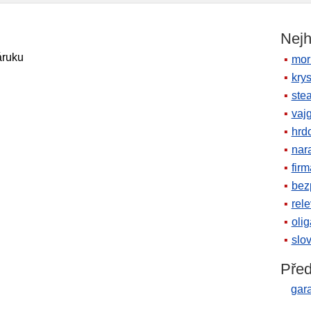
Nejh
áruku
mor
krys
ste
vaj
hrd
nara
firm
bez
rele
oli
slov
Před
gar