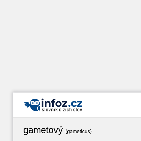
gametový
(gameticus)