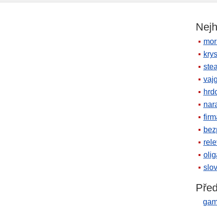
Nejh
mor
krys
ste
vaj
hrd
nara
firm
bez
rele
oli
slov
Před
gam