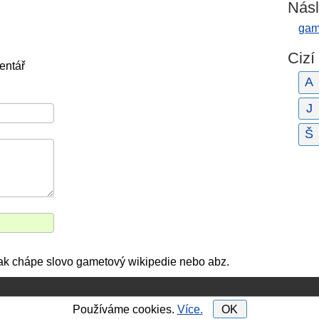
Násl
gam
Cizí
entář
A
J
Š
 jak chápe slovo gametový wikipedie nebo abz.
Používáme cookies.
Více.
OK