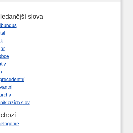
ledanější slova
ibundus
tal
ak
gar
obce
tiv
a
precedentní
vantní
garcha
ník cizích slov
chozí
etogonie