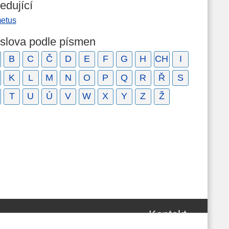
edující
etus
 slova podle písmen
B
C
Č
D
E
F
G
H
CH
I
K
L
M
N
O
P
Q
R
Ř
S
T
U
Ú
V
W
X
Y
Z
Ž
Kontakt