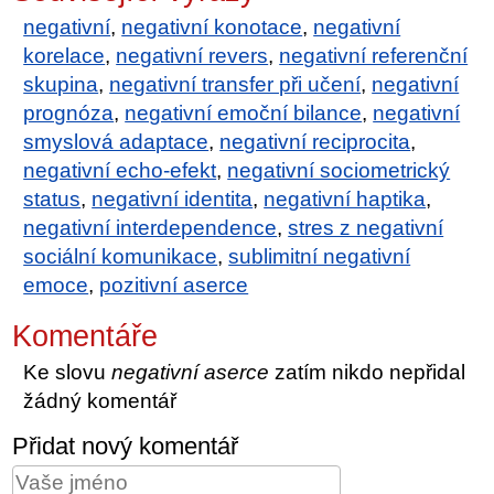
negativní
,
negativní konotace
,
negativní
korelace
,
negativní revers
,
negativní referenční
skupina
,
negativní transfer při učení
,
negativní
prognóza
,
negativní emoční bilance
,
negativní
smyslová adaptace
,
negativní reciprocita
,
negativní echo-efekt
,
negativní sociometrický
status
,
negativní identita
,
negativní haptika
,
negativní interdependence
,
stres z negativní
sociální komunikace
,
sublimitní negativní
emoce
,
pozitivní aserce
Komentáře
Ke slovu
negativní aserce
zatím nikdo nepřidal
žádný komentář
Přidat nový komentář