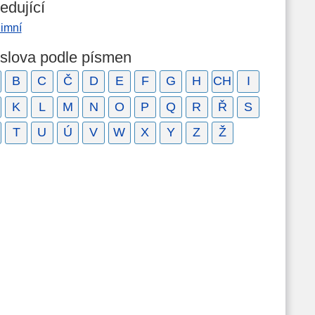
edující
limní
 slova podle písmen
B
C
Č
D
E
F
G
H
CH
I
K
L
M
N
O
P
Q
R
Ř
S
T
U
Ú
V
W
X
Y
Z
Ž