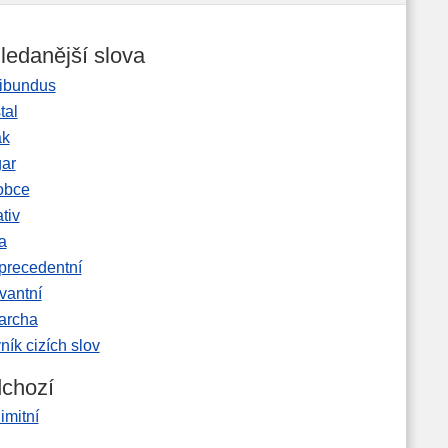
ledanější slova
ibundus
tal
ak
gar
obce
tiv
a
precedentní
vantní
garcha
ník cizích slov
chozí
imitní