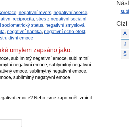
Násl
sub
korelace
,
negativní revers
,
negativní aserce
,
ativní reciprocita
,
stres z negativní sociální
Cizí
í sociometrický status
,
negativní smyslová
ita
,
negativní haptika
,
negativní echo-efekt
,
A
struktivní emoce
J
také omylem zapsáno jako:
Š
oce, sublimitný negativní emoce, sublimitní
ymytní negativní emoce, sublymitný negativní
ativný emoce, sublimytný negativní emoce,
emoce, sublimitný negatyvní emoce
negativní emoce? Nebo jsme zapomněli zmínit