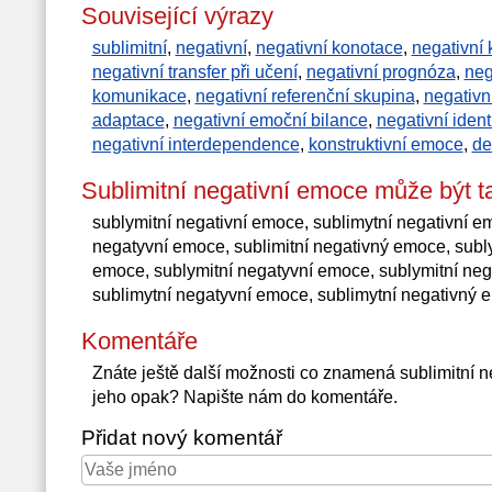
Související výrazy
sublimitní
,
negativní
,
negativní konotace
,
negativní 
negativní transfer při učení
,
negativní prognóza
,
neg
komunikace
,
negativní referenční skupina
,
negativn
adaptace
,
negativní emoční bilance
,
negativní ident
negativní interdependence
,
konstruktivní emoce
,
de
Sublimitní negativní emoce může být 
sublymitní negativní emoce, sublimytní negativní em
negatyvní emoce, sublimitní negativný emoce, subl
emoce, sublymitní negatyvní emoce, sublymitní neg
sublimytní negatyvní emoce, sublimytní negativný 
Komentáře
Znáte ještě další možnosti co znamená sublimitní 
jeho opak? Napište nám do komentáře.
Přidat nový komentář