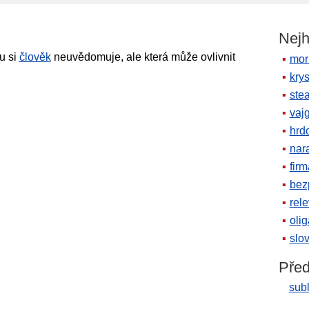
Nejh
ou si
člověk
neuvědomuje, ale která může ovlivnit
mor
krys
ste
vaj
hrd
nara
firm
bez
rele
oli
slov
Před
subl