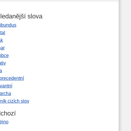
ledanější slova
ibundus
tal
ak
gar
obce
tiv
a
precedentní
vantní
garcha
ník cizích slov
chozí
rino