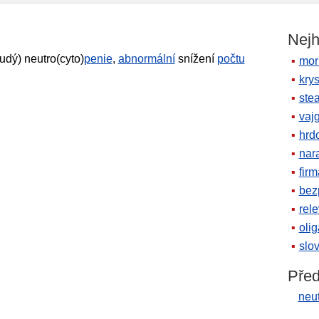
Nejh
udý) neutro(cyto)
penie
,
abnormální
snížení
počtu
mor
krys
ste
vaj
hrd
nara
firm
bez
rele
oli
slov
Před
neut