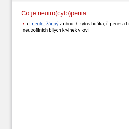
Co je neutro(cyto)penia
(l.
neuter
žádný
z obou, ř. kytos buňka, ř. penes ch
neutrofilních bílých krvinek v krvi