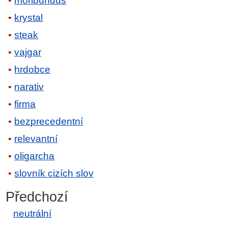
moribundus
krystal
steak
vajgar
hrdobce
narativ
firma
bezprecedentní
relevantní
oligarcha
slovník cizích slov
Předchozí
neutrální