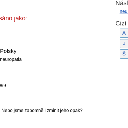
Násl
neu
sáno jako:
Cizí
A
J
Polsky
Š
neuropatia
1999
? Nebo jsme zapomněli zmínit jeho opak?