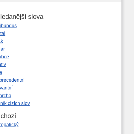
ledanější slova
ibundus
tal
ak
gar
obce
tiv
a
precedentní
vantní
garcha
ník cizích slov
chozí
ropatický