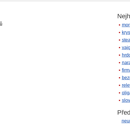
Nejh
ů
mor
krys
ste
vaj
hrd
nara
firm
bez
rele
oli
slov
Před
neu