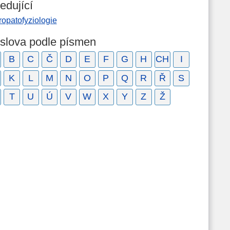
edující
ropatofyziologie
 slova podle písmen
B
C
Č
D
E
F
G
H
CH
I
K
L
M
N
O
P
Q
R
Ř
S
T
U
Ú
V
W
X
Y
Z
Ž