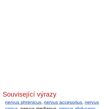
Související výrazy
nervus phrenicus
,
nervus accesorius
,
nervus
vagus
, nervus medianus,
nervus abducens
,