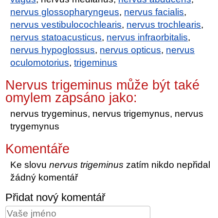
nervus glossopharyngeus
,
nervus facialis
,
nervus vestibulocochlearis
,
nervus trochlearis
,
nervus statoacusticus
,
nervus infraorbitalis
,
nervus hypoglossus
,
nervus opticus
,
nervus
oculomotorius
,
trigeminus
Nervus trigeminus může být také
omylem zapsáno jako:
nervus trygeminus, nervus trigemynus, nervus
trygemynus
Komentáře
Ke slovu
nervus trigeminus
zatím nikdo nepřidal
žádný komentář
Přidat nový komentář