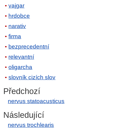
vajgar
hrdobce
narativ
firma
bezprecedentní
relevantní
oligarcha
slovník cizích slov
Předchozí
nervus statoacusticus
Následující
nervus trochlearis