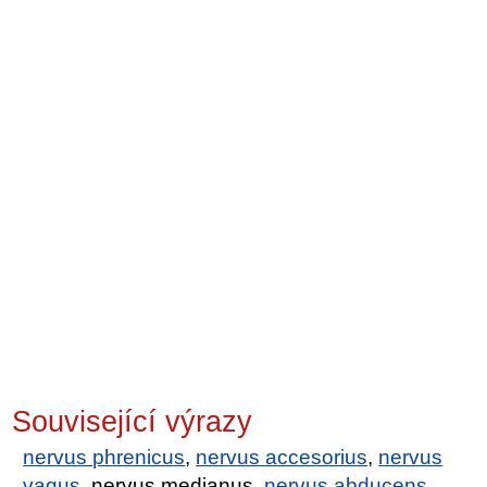
Související výrazy
nervus phrenicus
,
nervus accesorius
,
nervus
vagus
, nervus medianus,
nervus abducens
,