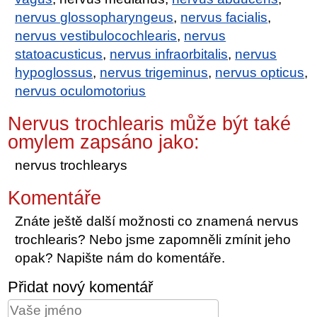
nervus glossopharyngeus
,
nervus facialis
,
nervus vestibulocochlearis
,
nervus
statoacusticus
,
nervus infraorbitalis
,
nervus
hypoglossus
,
nervus trigeminus
,
nervus opticus
,
nervus oculomotorius
Nervus trochlearis může být také
omylem zapsáno jako:
nervus trochlearys
Komentáře
Znáte ještě další možnosti co znamená nervus
trochlearis? Nebo jsme zapomněli zmínit jeho
opak? Napište nám do komentáře.
Přidat nový komentář