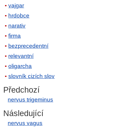
vajgar
hrdobce
narativ
firma
bezprecedentní
relevantní
oligarcha
slovník cizích slov
Předchozí
nervus trigeminus
Následující
nervus vagus